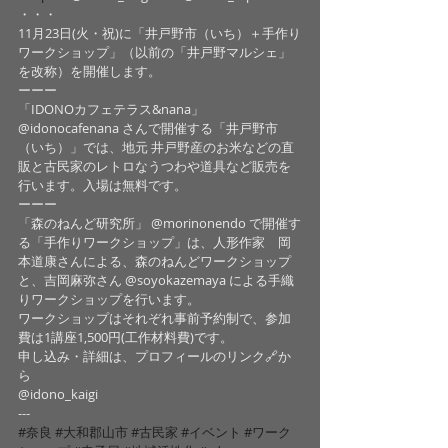
・・・
11月23日(火・祝)に「井戸野市（いち）＋手作り
ワークショップ」（以前の「井戸野マルシェ」
を改称）を開催します。
ーーー
「IDONOカフェテラス&nana」 
@idonocafenana さんで開催する「井戸野市
（いち）」では、地元 井戸野産のお米などの直
販と古民家のレトロなうつわや道具など販売を
行います。入場は無料です。
ーーー
「森のねんど研究所」 @morinonendo で開催す
る「手作りワークショップ」は、人形作家　岡
本道康さんによる、森のねんどワークショップ
と、吉岡麻弥さん @soyokazemaya による手織
りワークショップを行います。
ワークショップはそれぞれ事前予約制で、参加
費は1講座1,500円(工作材料費)です。
申し込み・詳細は、プロフィールのリンク🔗か
ら
@idono_kaigi 
---
#奈良
#大和郡山市
#古民家
#イベント
#ワーク