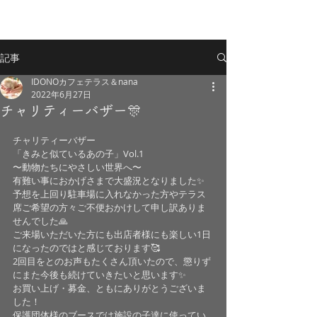
記事
IDONOカフェテラス＆nana
2022年6月27日
チャリティーバザー🎊
チャリティーバザー
「きみと似ているあの子」Vol.1
〜動物たちにやさしい世界へ〜
有難い事におかげさまで大盛況となりました✨
予想を上回り駐車場に入れなかった方やテラス
席ご希望の方々ご不便おかけして申し訳ありま
せんでした🙏
ご来場いただいた方にも出店者様にも楽しい1日
になったのではと感じております🥰
2回目をとのお声もたくさん頂いたので、懲りず
にまた今後も続けていきたいと思います✨
お買い上げ・募金、ともにありがとうございま
した！
保護団体様のブースでは施設の子達に使ってい