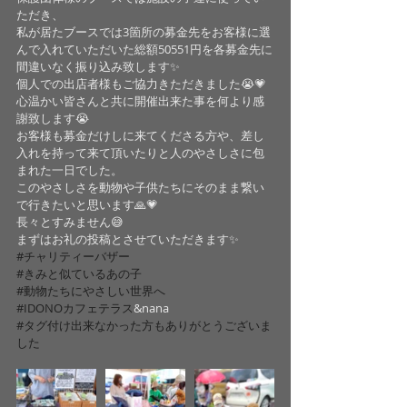
ただき、
私が居たブースでは3箇所の募金先をお客様に選
んで入れていただいた総額50551円を各募金先に
間違いなく振り込み致します✨
個人での出店者様もご協力きただきました😭💗
心温かい皆さんと共に開催出来た事を何より感
謝致します😭
お客様も募金だけしに来てくださる方や、差し
入れを持って来て頂いたりと人のやさしさに包
まれた一日でした。
このやさしさを動物や子供たちにそのまま繋い
で行きたいと思います🙏💗
長々とすみません😅
まずはお礼の投稿とさせていただきます✨
#チャリティーバザー
#きみと似ているあの子
#動物たちにやさしい世界へ
#IDONOカフェテラス
&nana
#タグ付け出来なかった方もありがとうございま
した